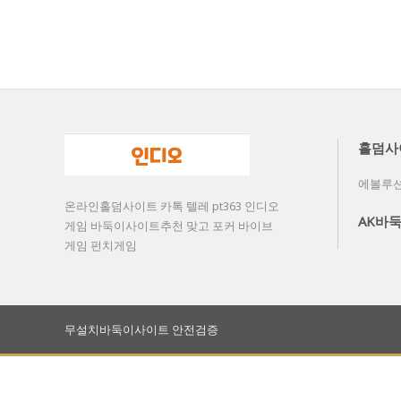
홀덤사
에볼루
온라인홀덤사이트 카톡 텔레 pt363 인디오
AK바
게임 바둑이사이트추천 맞고 포커 바이브
게임 펀치게임
무설치바둑이사이트 안전검증