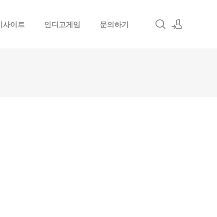
이사이트
인디고게임
문의하기
로그인
회원가입