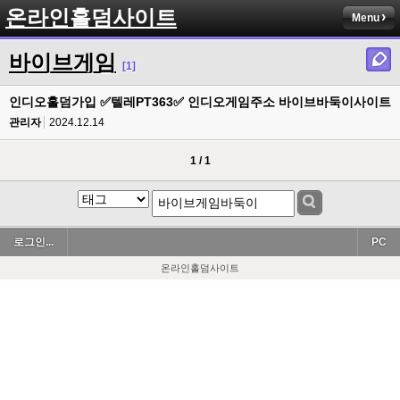
온라인홀덤사이트
Menu
바이브게임
[1]
인디오홀덤가입 ✅텔레PT363✅ 인디오게임주소 바이브바둑이사이트
관리자
2024.12.14
1 / 1
로그인...
PC
온라인홀덤사이트