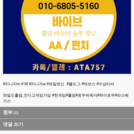
#리니지m # M #리니지w #유일변신 #불도그 #빅보스 #수삼티비
와일드홀덤,인디고게임가입 #한게임#홀덤#로우바둑이#하이로우#라스베
가스
첨부
[1]
댓글 쓰기